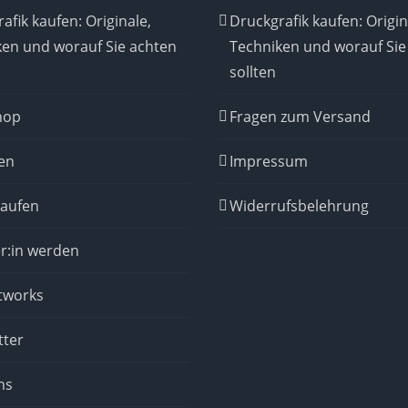
afik kaufen: Originale,
Druckgrafik kaufen: Origin
ken und worauf Sie achten
Techniken und worauf Sie
sollten
hop
Fragen zum Versand
en
Impressum
kaufen
Widerrufsbelehrung
r:in werden
tworks
tter
ns