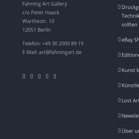
Fahning Art Gallery
Druckgr
c/o Peter Haack
Techni
Warthestr. 10
sollten
12051 Berlin
eBay S
Telefon:
+49 30 2000 89 19
E-Mail:
art@fahningart.de
Edition
Kunst 
Künstle
Lost Ar
Newsle
Über u