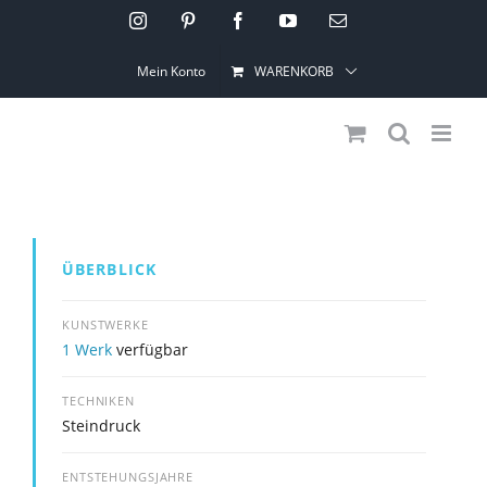
Skip
Instagram
Pinterest
Facebook
YouTube
Email
to
Mein Konto
WARENKORB
content
ÜBERBLICK
KUNSTWERKE
1 Werk
verfügbar
TECHNIKEN
Steindruck
ENTSTEHUNGSJAHRE