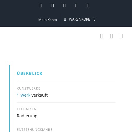
Skip
Instagram
Pinterest
Facebook
YouTube
Email
to
WARENKORB
Mein Konto
content
ÜBERBLICK
KUNSTWERKE
1 Werk
verkauft
TECHNIKEN
Radierung
ENTSTEHUNGSJAHRE