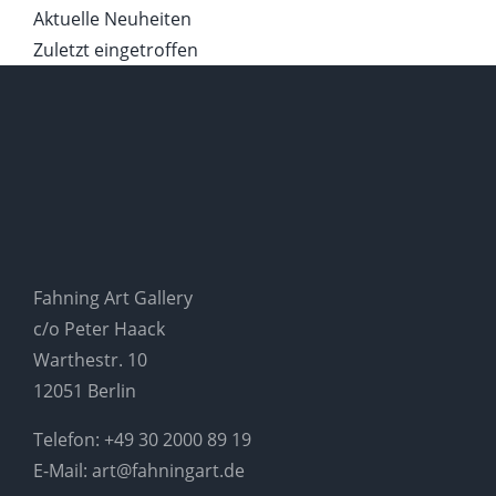
Aktuelle Neuheiten
Zuletzt eingetroffen
Fahning Art Gallery
c/o Peter Haack
Warthestr. 10
12051 Berlin
Telefon:
+49 30 2000 89 19
E-Mail:
art@fahningart.de