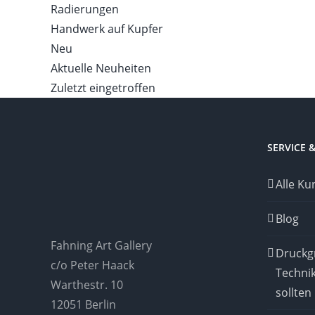
Radierungen
Handwerk auf Kupfer
Neu
Aktuelle Neuheiten
Zuletzt eingetroffen
SERVICE 
Alle Ku
Blog
Fahning Art Gallery
Druckgr
c/o Peter Haack
Techni
Warthestr. 10
sollten
12051 Berlin