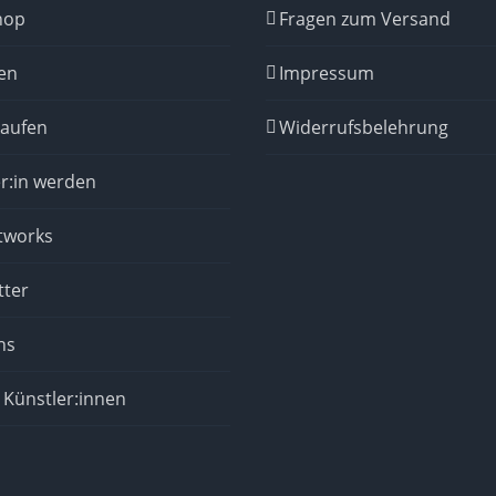
hop
Fragen zum Versand
en
Impressum
kaufen
Widerrufsbelehrung
r:in werden
tworks
tter
ns
 Künstler:innen