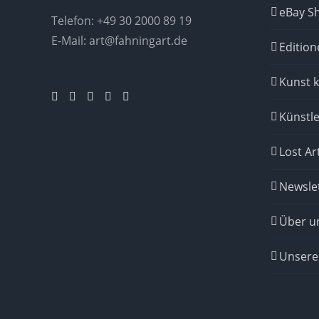
eBay S
Telefon:
+49 30 2000 89 19
E-Mail:
art@fahningart.de
Edition
Kunst 
Künstle
Lost Ar
Newsle
Über u
Unsere