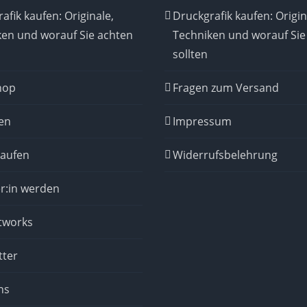
afik kaufen: Originale,
Druckgrafik kaufen: Origin
ken und worauf Sie achten
Techniken und worauf Sie
sollten
hop
Fragen zum Versand
en
Impressum
kaufen
Widerrufsbelehrung
r:in werden
tworks
tter
ns