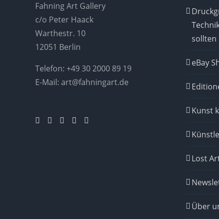
Fahning Art Gallery
Druckgr
c/o Peter Haack
Techni
Warthestr. 10
sollten
12051 Berlin
eBay S
Telefon:
+49 30 2000 89 19
E-Mail:
art@fahningart.de
Edition
Kunst 
Künstle
Lost Ar
Newsle
Über u