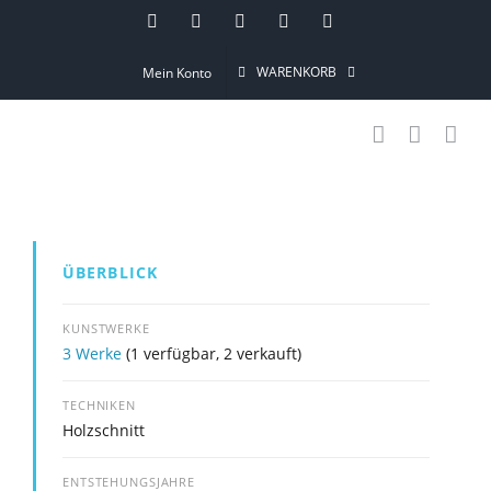
Skip
Instagram
Pinterest
Facebook
YouTube
Email
to
WARENKORB
Mein Konto
content
ÜBERBLICK
KUNSTWERKE
3 Werke
(1 verfügbar, 2 verkauft)
TECHNIKEN
Holzschnitt
ENTSTEHUNGSJAHRE