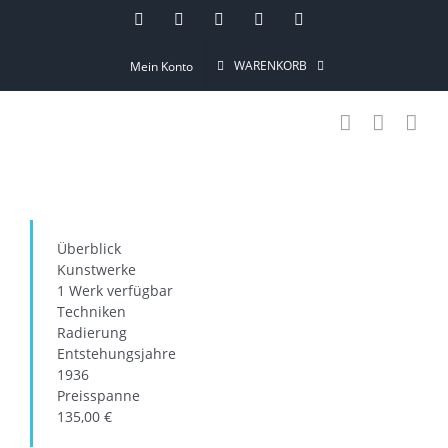
Skip
Instagram
Pinterest
Facebook
YouTube
Email
to
WARENKORB
Mein Konto
content
Überblick
Kunstwerke
1 Werk
verfügbar
Techniken
Radierung
Entstehungsjahre
1936
Preisspanne
135,00
€