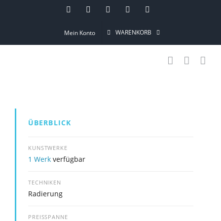
Skip
Instagram
Pinterest
Facebook
YouTube
Email
to
WARENKORB
Mein Konto
content
ÜBERBLICK
KUNSTWERKE
1 Werk
verfügbar
TECHNIKEN
Radierung
PREISSPANNE