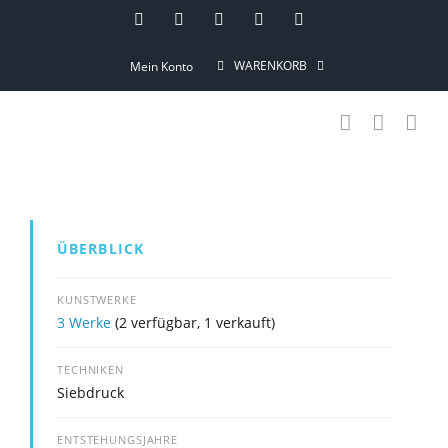
Skip
Instagram
Pinterest
Facebook
YouTube
Email
to
WARENKORB
Mein Konto
content
ÜBERBLICK
KUNSTWERKE
3 Werke
(2 verfügbar, 1 verkauft)
TECHNIKEN
Siebdruck
ENTSTEHUNGSJAHRE