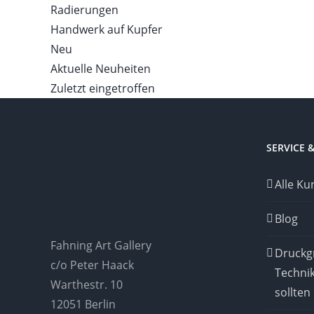
Radierungen
Handwerk auf Kupfer
Neu
Aktuelle Neuheiten
Zuletzt eingetroffen
SERVICE 
Alle Ku
Blog
Fahning Art Gallery
Druckgr
c/o Peter Haack
Techni
Warthestr. 10
sollten
12051 Berlin