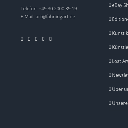
eBay S
Telefon:
+49 30 2000 89 19
E-Mail:
art@fahningart.de
Edition
Kunst 
Künstle
Lost Ar
Newsle
Über u
Unsere