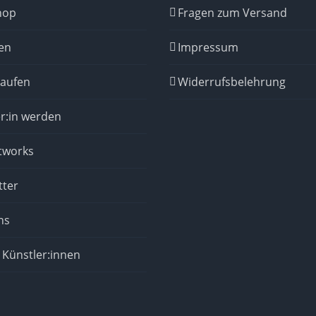
hop
Fragen zum Versand
en
Impressum
kaufen
Widerrufsbelehrung
r:in werden
tworks
tter
ns
 Künstler:innen