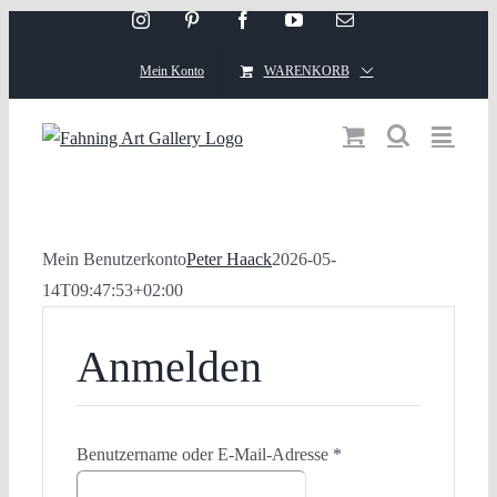
Instagram
Pinterest
Facebook
YouTube
Email
Skip
to
Mein Konto
WARENKORB
content
Mein Benutzerkonto
Peter Haack
2026-05-
14T09:47:53+02:00
Anmelden
Erforderlich
Benutzername oder E-Mail-Adresse
*