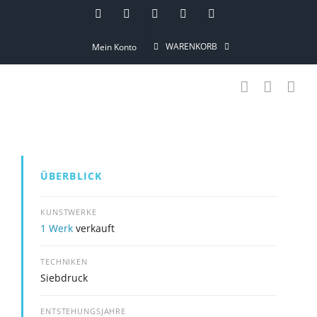
Skip
Instagram
Pinterest
Facebook
YouTube
Email
to
WARENKORB
Mein Konto
content
ÜBERBLICK
KUNSTWERKE
1 Werk
verkauft
TECHNIKEN
Siebdruck
ENTSTEHUNGSJAHRE