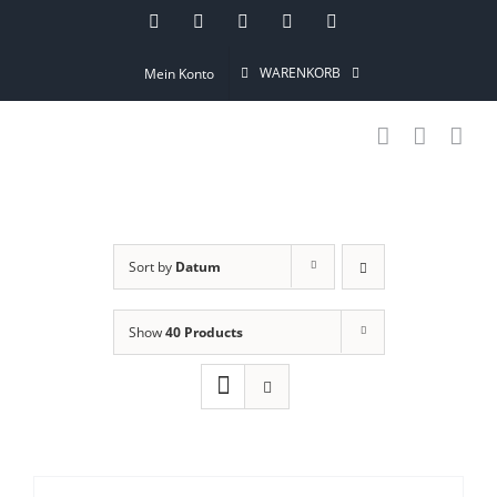
Skip
Instagram
Pinterest
Facebook
YouTube
Email
to
WARENKORB
Mein Konto
content
Sort by
Datum
Show
40 Products