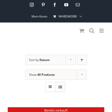
Skip
Instagram
Pinterest
Facebook
YouTube
Email
to
Mein Konto
WARENKORB
content
Sort by
Datum
Show
40 Products
Bereits verkauft