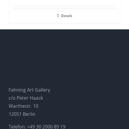
Details
Fahning Art Gallery
c/o Peter Haack
Warthestr. 10
12051 Berlin
Telefon:
+49 30 2000 89 19