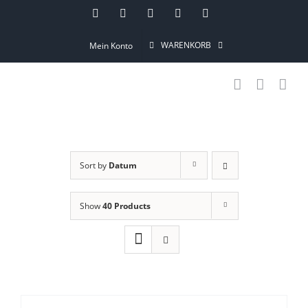
Skip
Instagram
Pinterest
Facebook
YouTube
Email
to
WARENKORB
Mein Konto
content
Sort by
Datum
Show
40 Products