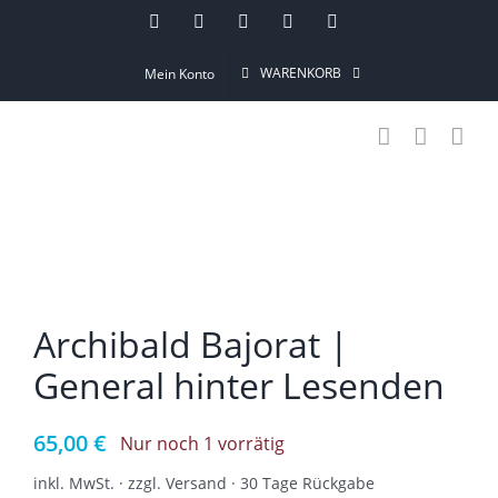
Skip
Instagram
Pinterest
Facebook
YouTube
Email
to
WARENKORB
Mein Konto
content
Archibald Bajorat |
General hinter Lesenden
65,00
€
Nur noch 1 vorrätig
inkl. MwSt. · zzgl. Versand · 30 Tage Rückgabe