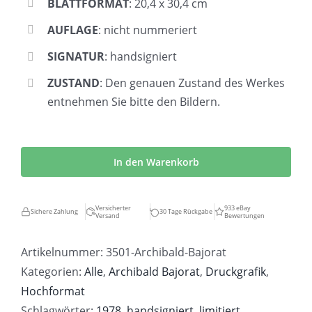
BLATTFORMAT
: 20,4 x 30,4 cm
AUFLAGE
: nicht nummeriert
SIGNATUR
: handsigniert
ZUSTAND
: Den genauen Zustand des Werkes
entnehmen Sie bitte den Bildern.
Archibald
Bajorat
In den Warenkorb
|
General
Versicherter
933 eBay
Sichere Zahlung
30 Tage Rückgabe
Versand
Bewertungen
hinter
Lesenden
Artikelnummer:
3501-Archibald-Bajorat
Menge
Kategorien:
Alle
,
Archibald Bajorat
,
Druckgrafik
,
Hochformat
Schlagwörter:
1978
,
handsigniert
,
limitiert
,