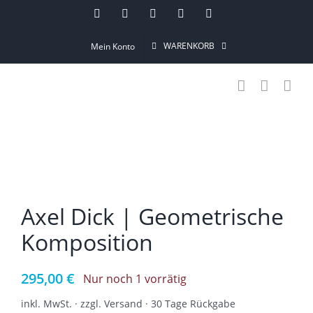
Skip
Instagram
Pinterest
Facebook
YouTube
Email
to
WARENKORB
Mein Konto
content
Axel Dick | Geometrische
Komposition
295,00
€
Nur noch 1 vorrätig
inkl. MwSt. · zzgl. Versand · 30 Tage Rückgabe