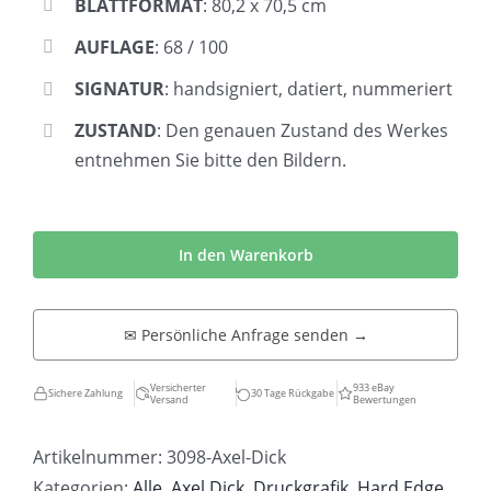
BLATTFORMAT
: 80,2 x 70,5 cm
AUFLAGE
: 68 / 100
SIGNATUR
: handsigniert, datiert, nummeriert
ZUSTAND
: Den genauen Zustand des Werkes
entnehmen Sie bitte den Bildern.
Axel
Dick
In den Warenkorb
|
Geometrische
✉ Persönliche Anfrage senden →
Komposition
Menge
Versicherter
933 eBay
Sichere Zahlung
30 Tage Rückgabe
Versand
Bewertungen
Artikelnummer:
3098-Axel-Dick
Kategorien:
Alle
,
Axel Dick
,
Druckgrafik
,
Hard Edge
,