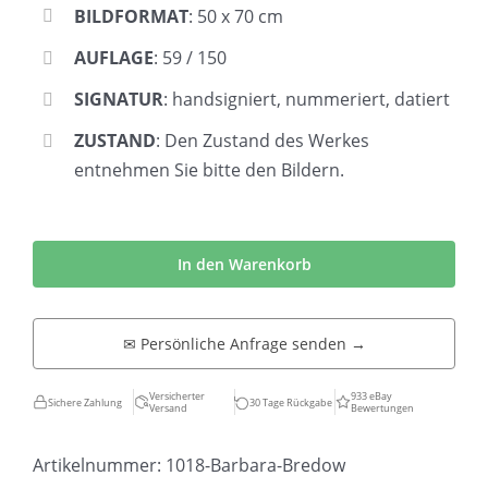
BILDFORMAT
: 50 x 70 cm
AUFLAGE
: 59 / 150
SIGNATUR
: handsigniert, nummeriert, datiert
ZUSTAND
: Den Zustand des Werkes
entnehmen Sie bitte den Bildern.
Barbara
Bredow
In den Warenkorb
|
Futuristische
✉ Persönliche Anfrage senden →
Landschaft
Menge
Versicherter
933 eBay
Sichere Zahlung
30 Tage Rückgabe
Versand
Bewertungen
Artikelnummer:
1018-Barbara-Bredow