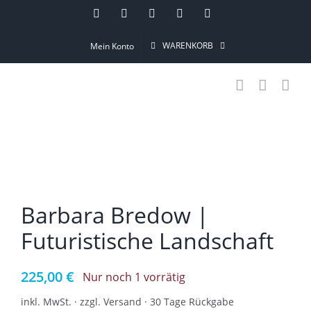
Skip
Instagram
Pinterest
Facebook
YouTube
Email
to
WARENKORB
Mein Konto
content
Barbara Bredow |
Futuristische Landschaft
225,00
€
Nur noch 1 vorrätig
inkl. MwSt. · zzgl. Versand · 30 Tage Rückgabe