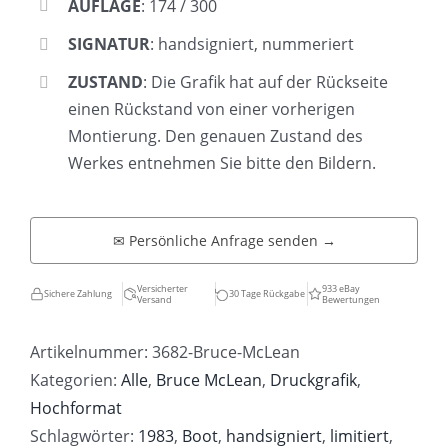
AUFLAGE
: 174 / 300
SIGNATUR
: handsigniert, nummeriert
ZUSTAND
: Die Grafik hat auf der Rückseite
einen Rückstand von einer vorherigen
Montierung. Den genauen Zustand des
Werkes entnehmen Sie bitte den Bildern.
✉ Persönliche Anfrage senden →
Versicherter
933 eBay
Sichere Zahlung
30 Tage Rückgabe
Versand
Bewertungen
Artikelnummer:
3682-Bruce-McLean
Kategorien:
Alle
,
Bruce McLean
,
Druckgrafik
,
Hochformat
Schlagwörter:
1983
,
Boot
,
handsigniert
,
limitiert
,