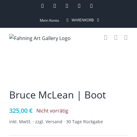
Skip
Instagram
Pinterest
Facebook
YouTube
Email
to
WARENKORB
Mein Konto
content
Bruce McLean | Boot
325,00
€
Nicht vorrätig
inkl. MwSt. · zzgl. Versand · 30 Tage Rückgabe