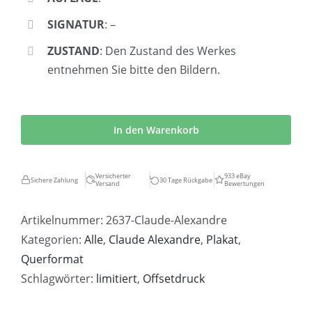
SIGNATUR
: –
ZUSTAND
: Den Zustand des Werkes
entnehmen Sie bitte den Bildern.
Claude
Alexandre
In den Warenkorb
|
Nacken
Versicherter
933 eBay
Sichere Zahlung
30 Tage Rückgabe
Versand
Bewertungen
eines
Mannes
Artikelnummer:
2637-Claude-Alexandre
Menge
Kategorien:
Alle
,
Claude Alexandre
,
Plakat
,
Querformat
Schlagwörter:
limitiert
,
Offsetdruck