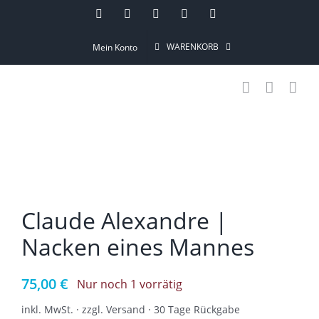
Skip
Instagram
Pinterest
Facebook
YouTube
Email
to
WARENKORB
Mein Konto
content
Claude Alexandre |
Nacken eines Mannes
75,00
€
Nur noch 1 vorrätig
inkl. MwSt. · zzgl. Versand · 30 Tage Rückgabe