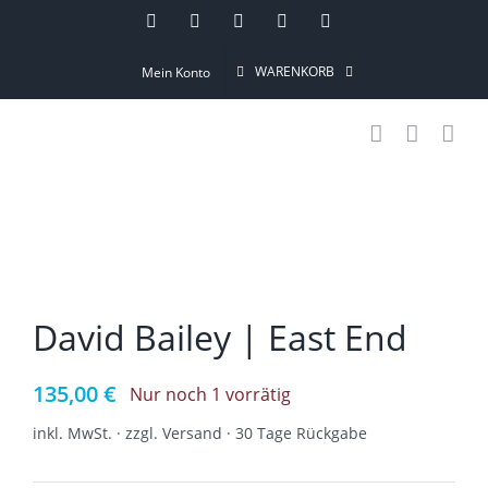
Skip
Instagram
Pinterest
Facebook
YouTube
Email
to
WARENKORB
Mein Konto
content
David Bailey | East End
135,00
€
Nur noch 1 vorrätig
inkl. MwSt. · zzgl. Versand · 30 Tage Rückgabe