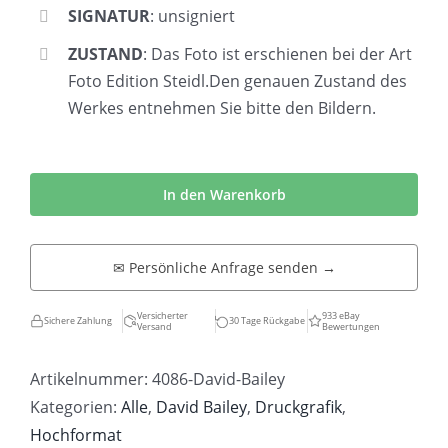
SIGNATUR
: unsigniert
ZUSTAND
: Das Foto ist erschienen bei der Art
Foto Edition Steidl.Den genauen Zustand des
Werkes entnehmen Sie bitte den Bildern.
David
Bailey
In den Warenkorb
|
East
✉ Persönliche Anfrage senden →
End
Menge
Versicherter
933 eBay
Sichere Zahlung
30 Tage Rückgabe
Versand
Bewertungen
Artikelnummer:
4086-David-Bailey
Kategorien:
Alle
,
David Bailey
,
Druckgrafik
,
Hochformat