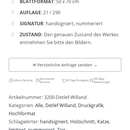
BLATTFORMAT
: 50 x 70 cm
AUFLAGE
: 21 / 290
SIGNATUR
: handsigniert, nummeriert
ZUSTAND
: Den genauen Zustand des Werkes
entnehmen Sie bitte den Bildern.
✉ Persönliche Anfrage senden →
Versicherter
933 eBay
Sichere Zahlung
30 Tage Rückgabe
Versand
Bewertungen
Artikelnummer:
3200-Detlef-Willand
Kategorien:
Alle
,
Detlef Willand
,
Druckgrafik
,
Hochformat
Schlagwörter:
handsigniert
,
Holzschnitt
,
Katze
,
limitiert
,
nummeriert
,
Tier