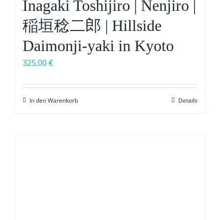
Inagaki Toshijiro | Nenjiro |
稲垣稔二郎 | Hillside
Daimonji-yaki in Kyoto
325,00
€
In den Warenkorb
Details