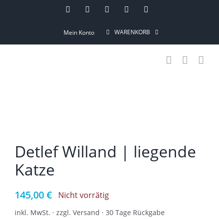
Skip
Instagram
Pinterest
Facebook
YouTube
Email
to
WARENKORB
Mein Konto
content
Detlef Willand | liegende
Katze
145,00
€
Nicht vorrätig
inkl. MwSt. · zzgl. Versand · 30 Tage Rückgabe