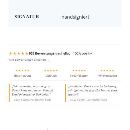
handsigniert
SIGNATUR
★★★★★
933 Bewertungen
auf eBay · 100% positiv
Alle Bewertungen ansehen →
★★★★★
★★★★★
★★★★★
★★★★★
Beschreibung
Lieferzeit
Versandkosten
Kommunikation
„Sehr schneller Versand, gute
„Herzlichen Dank – rasche Lieferung,
Verpackung und netter Kontakt.
sehr gut verpackt, große Freude, gern
Empfehlenswerter Verkäufer!"
wieder!"
– eBay-Käufer, verifizierter Kauf
– eBay-Käufer, verifizierter Kauf