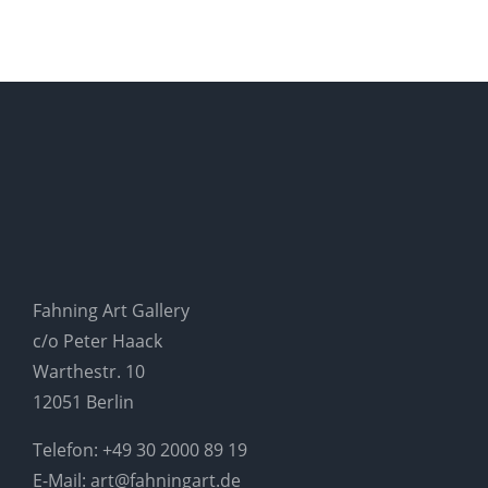
Fahning Art Gallery
c/o Peter Haack
Warthestr. 10
12051 Berlin
Telefon:
+49 30 2000 89 19
E-Mail:
art@fahningart.de