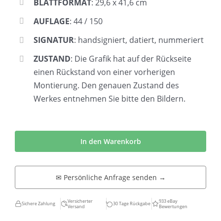
BLATTFORMAT
: 29,6 x 41,6 cm
AUFLAGE
: 44 / 150
SIGNATUR
: handsigniert, datiert, nummeriert
ZUSTAND
: Die Grafik hat auf der Rückseite
einen Rückstand von einer vorherigen
Montierung. Den genauen Zustand des
Werkes entnehmen Sie bitte den Bildern.
Eberhard
Franke
In den Warenkorb
|
Tiergarten
✉ Persönliche Anfrage senden →
-
Postmodern
Versicherter
933 eBay
Sichere Zahlung
30 Tage Rückgabe
Versand
Bewertungen
Menge