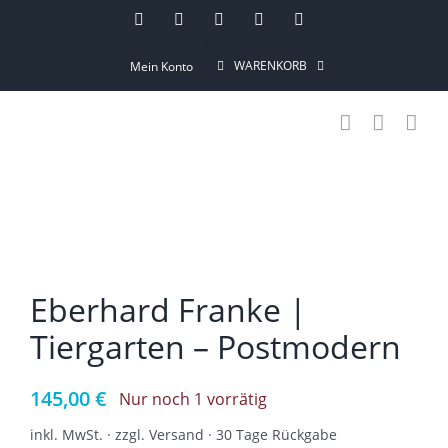
Skip
Instagram
Pinterest
Facebook
YouTube
Email
to
WARENKORB
Mein Konto
content
Eberhard Franke |
Tiergarten – Postmodern
145,00
€
Nur noch 1 vorrätig
inkl. MwSt. · zzgl. Versand · 30 Tage Rückgabe