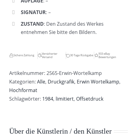
AUFLAGE
: –
SIGNATUR
: –
ZUSTAND
: Den Zustand des Werkes
entnehmen Sie bitte den Bildern.
Versicherter
933 eBay
Sichere Zahlung
30 Tage Rückgabe
Versand
Bewertungen
Artikelnummer:
2565-Erwin-Wortelkamp
Kategorien:
Alle
,
Druckgrafik
,
Erwin Wortelkamp
,
Hochformat
Schlagwörter:
1984
,
limitiert
,
Offsetdruck
Über die Künstlerin / den Künstler