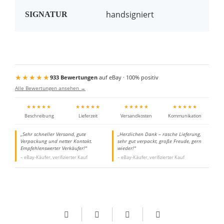
handsigniert
SIGNATUR
★★★★★
933 Bewertungen
auf eBay · 100% positiv
Alle Bewertungen ansehen →
★★★★★
★★★★★
★★★★★
★★★★★
Beschreibung
Lieferzeit
Versandkosten
Kommunikation
„Sehr schneller Versand, gute
„Herzlichen Dank – rasche Lieferung,
Verpackung und netter Kontakt.
sehr gut verpackt, große Freude, gern
Empfehlenswerter Verkäufer!"
wieder!"
– eBay-Käufer, verifizierter Kauf
– eBay-Käufer, verifizierter Kauf