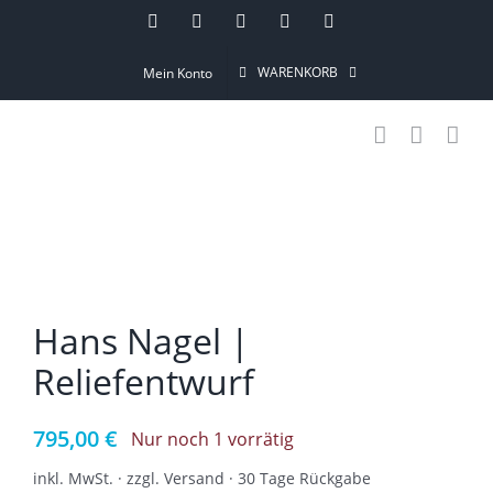
Skip
Instagram
Pinterest
Facebook
YouTube
Email
to
WARENKORB
Mein Konto
content
Hans Nagel |
Reliefentwurf
795,00
€
Nur noch 1 vorrätig
inkl. MwSt. · zzgl. Versand · 30 Tage Rückgabe