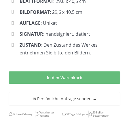
BLATTFORMAT
: 29,6 x 40,5 cm
BILDFORMAT
: 29,6 x 40,5 cm
AUFLAGE
: Unikat
SIGNATUR
: handsigniert, datiert
ZUSTAND
: Den Zustand des Werkes
entnehmen Sie bitte den Bildern.
Hans
Nagel
In den Warenkorb
|
Reliefentwurf
✉ Persönliche Anfrage senden →
Menge
Versicherter
933 eBay
Sichere Zahlung
30 Tage Rückgabe
Versand
Bewertungen