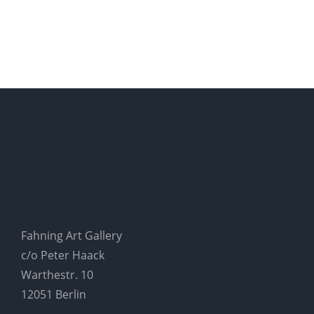
Fahning Art Gallery
c/o Peter Haack
Warthestr. 10
12051 Berlin