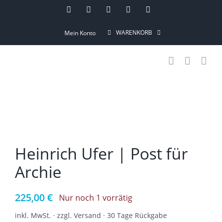
Skip
Instagram
Pinterest
Facebook
YouTube
Email
to
WARENKORB
Mein Konto
content
Heinrich Ufer | Post für
Archie
225,00
€
Nur noch 1 vorrätig
inkl. MwSt. · zzgl. Versand · 30 Tage Rückgabe