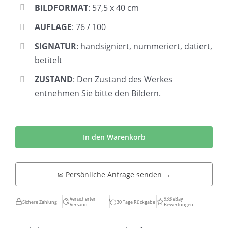
BILDFORMAT
: 57,5 x 40 cm
AUFLAGE
: 76 / 100
SIGNATUR
: handsigniert, nummeriert, datiert,
betitelt
ZUSTAND
: Den Zustand des Werkes
entnehmen Sie bitte den Bildern.
Heinrich
Ufer
In den Warenkorb
|
Post
✉ Persönliche Anfrage senden →
für
Archie
Versicherter
933 eBay
Sichere Zahlung
30 Tage Rückgabe
Versand
Bewertungen
Menge