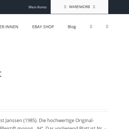
WARENKORB
Mein Konto
ER:INNEN
EBAY SHOP
Blog
t
t Janssen (1985). Die hochwertige Original-
Bleistift monog. „JH“. Das vorliegend Blatt ist Nr. -.