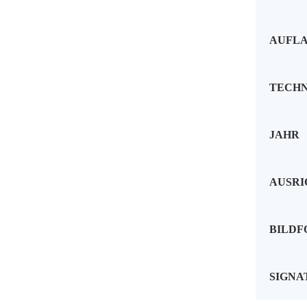
AUFL
TECHN
JAHR
AUSR
BILD
SIGNA