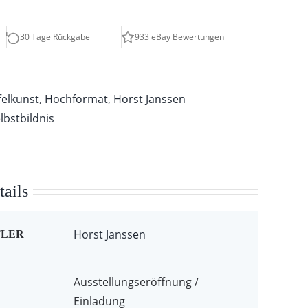
30 Tage Rückgabe
933 eBay Bewertungen
felkunst
,
Hochformat
,
Horst Janssen
lbstbildnis
ails
Horst Janssen
TLER
Ausstellungseröffnung /
Einladung