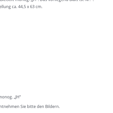
ellung ca. 44,5 x 63 cm.
 monog. „JH“
ntnehmen Sie bitte den Bildern.