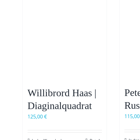
Pet
Willibrord Haas |
Rus
Diaginalquadrat
115,0
125,00
€