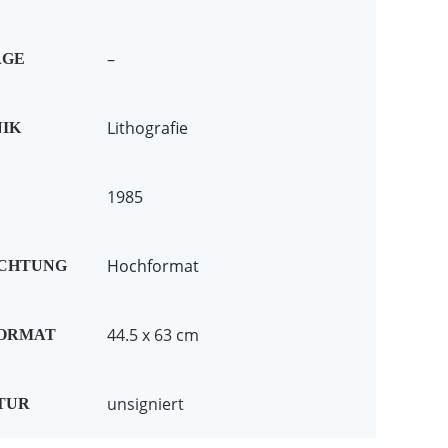
–
AGE
Lithografie
IK
1985
Hochformat
ICHTUNG
44.5 x 63 cm
FORMAT
unsigniert
TUR