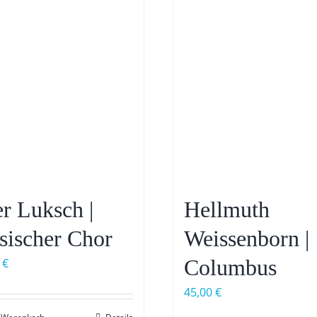
er Luksch |
Hellmuth
sischer Chor
Weissenborn |
Columbus
0
€
45,00
€