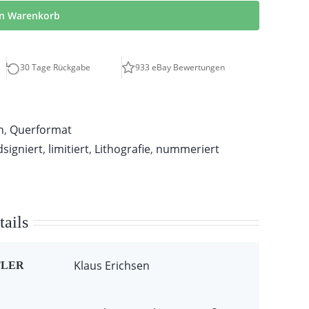
en Warenkorb
30 Tage Rückgabe
933 eBay Bewertungen
n
,
Querformat
signiert
,
limitiert
,
Lithografie
,
nummeriert
ails
Klaus Erichsen
TLER