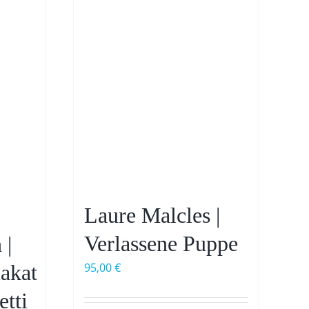
Laure Malcles |
Verlassene Puppe
 |
lakat
95,00
€
etti