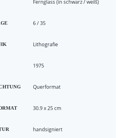
Fernglass (in schwarz / weiß)
6 / 35
AGE
Lithografie
IK
1975
Querformat
ICHTUNG
30.9 x 25 cm
FORMAT
handsigniert
TUR