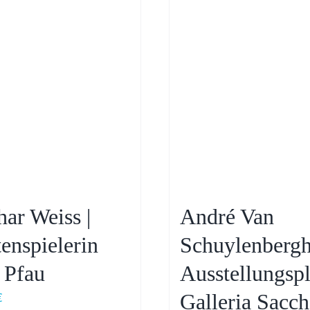
har Weiss |
André Van
tenspielerin
Schuylenbergh
 Pfau
Ausstellungsp
Galleria Sacch
€