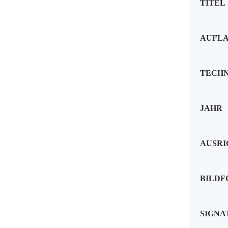
TITEL
AUFL
TECHN
JAHR
AUSR
BILD
SIGNA