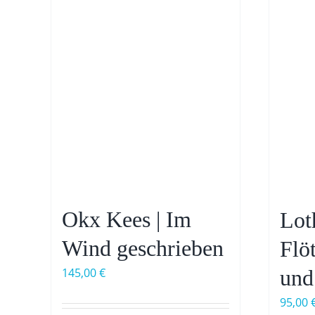
Okx Kees | Im
Lot
Wind geschrieben
Flö
und
145,00
€
95,00