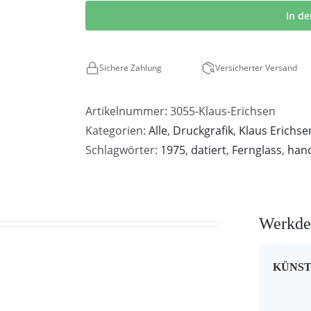
Erichsen
In d
|
Fernglass
Sichere Zahlung
Versicherter Versand
Menge
Artikelnummer:
3055-Klaus-Erichsen
Kategorien:
Alle
,
Druckgrafik
,
Klaus Erichse
Schlagwörter:
1975
,
datiert
,
Fernglass
,
hand
Werkdet
→
KÜNS