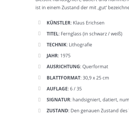
ist in einem Zustand der mit ‚gut‘ bezeichn
KÜNSTLER
: Klaus Erichsen
TITEL
: Fernglass (in schwarz / weiß)
TECHNIK
: Lithografie
JAHR
: 1975
AUSRICHTUNG
: Querformat
BLATTFORMAT
: 30,9 x 25 cm
AUFLAGE
: 6 / 35
SIGNATUR
: handsigniert, datiert, nu
ZUSTAND
: Den genauen Zustand des 
Klaus