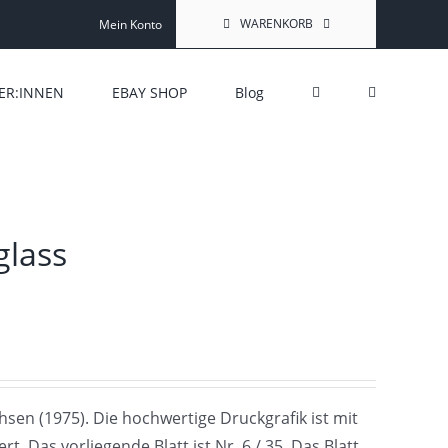
WARENKORB
Mein Konto
ER:INNEN
EBAY SHOP
Blog
glass
chsen (1975). Die hochwertige Druckgrafik ist mit
t. Das vorliegende Blatt ist Nr. 6 / 35. Das Blatt