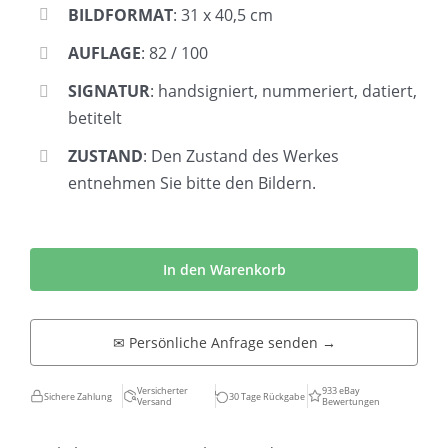
BILDFORMAT
: 31 x 40,5 cm
AUFLAGE
: 82 / 100
SIGNATUR
: handsigniert, nummeriert, datiert,
betitelt
ZUSTAND
: Den Zustand des Werkes
entnehmen Sie bitte den Bildern.
Klaus
Heider
In den Warenkorb
|
Strahlenmann
✉ Persönliche Anfrage senden →
Menge
Versicherter
933 eBay
Sichere Zahlung
30 Tage Rückgabe
Versand
Bewertungen