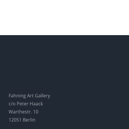
Fahning Art Gallery
c/o Peter Haack
Warthestr. 10
12051 Berlin