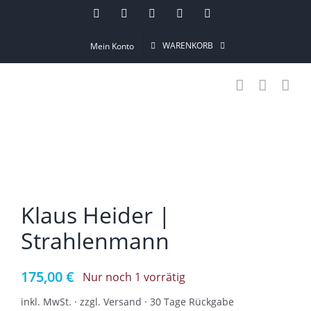
Skip
Instagram
Pinterest
Facebook
YouTube
Email
to
WARENKORB
Mein Konto
content
Klaus Heider |
Strahlenmann
175,00
€
Nur noch 1 vorrätig
inkl. MwSt. · zzgl. Versand · 30 Tage Rückgabe