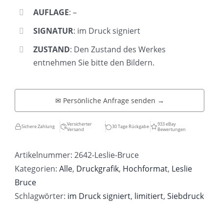
AUFLAGE
: –
SIGNATUR
: im Druck signiert
ZUSTAND
: Den Zustand des Werkes
entnehmen Sie bitte den Bildern.
✉ Persönliche Anfrage senden →
Versicherter
933 eBay
Sichere Zahlung
30 Tage Rückgabe
Versand
Bewertungen
Artikelnummer:
2642-Leslie-Bruce
Kategorien:
Alle
,
Druckgrafik
,
Hochformat
,
Leslie
Bruce
Schlagwörter:
im Druck signiert
,
limitiert
,
Siebdruck