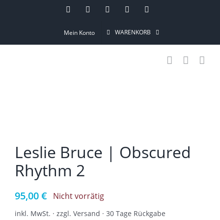
Skip
Instagram
Pinterest
Facebook
YouTube
Email
to
WARENKORB
Mein Konto
content
Leslie Bruce | Obscured
Rhythm 2
95,00
€
Nicht vorrätig
inkl. MwSt. · zzgl. Versand · 30 Tage Rückgabe