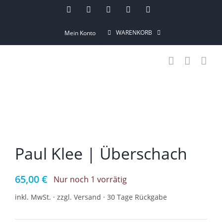
Skip
Instagram
Pinterest
Facebook
YouTube
Email
to
WARENKORB
Mein Konto
content
Paul Klee | Überschach
65,00
€
Nur noch 1 vorrätig
inkl. MwSt. · zzgl. Versand · 30 Tage Rückgabe