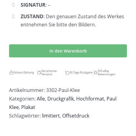
SIGNATUR
: –
ZUSTAND
: Den genauen Zustand des Werkes
entnehmen Sie bitte den Bildern.
Paul
Klee
In den Warenkorb
|
Überschach
Versicherter
933 eBay
Sichere Zahlung
30 Tage Rückgabe
Versand
Bewertungen
Menge
Artikelnummer:
3302-Paul-Klee
Kategorien:
Alle
,
Druckgrafik
,
Hochformat
,
Paul
Klee
,
Plakat
Schlagwörter:
limitiert
,
Offsetdruck