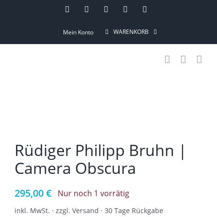
Skip
Instagram
Pinterest
Facebook
YouTube
Email
to
WARENKORB
Mein Konto
content
Rüdiger Philipp Bruhn |
Camera Obscura
295,00
€
Nur noch 1 vorrätig
inkl. MwSt. · zzgl. Versand · 30 Tage Rückgabe