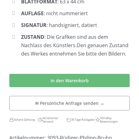
BLATTFORMAT
: 63 x 44 cm
AUFLAGE
: nicht nummeriert
SIGNATUR
: handsigniert, datiert
ZUSTAND
: Die Grafiken sind aus dem
Nachlass des Künstlers.Den genauen Zustand
des Werkes entnehmen Sie bitte den Bildern.
Rüdiger
Philipp
In den Warenkorb
Bruhn
|
✉ Persönliche Anfrage senden →
Camera
Obscura
Versicherter
933 eBay
Sichere Zahlung
30 Tage Rückgabe
Versand
Bewertungen
Menge
Artikelnummer:
3093-Rüdiger-Philipp-Bruhn