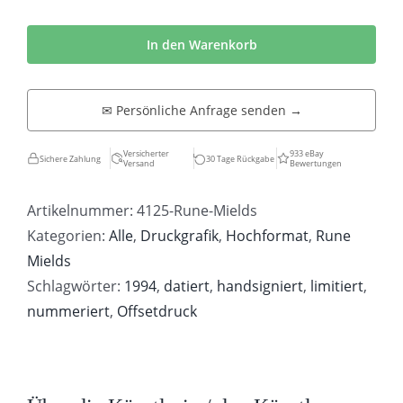
Rune
Mields
In den Warenkorb
|
Grave
✉ Persönliche Anfrage senden →
ma
non
Versicherter
933 eBay
Sichere Zahlung
30 Tage Rückgabe
Versand
Bewertungen
troppo
tratto.
Artikelnummer:
4125-Rune-Mields
Menge
Kategorien:
Alle
,
Druckgrafik
,
Hochformat
,
Rune
Mields
Schlagwörter:
1994
,
datiert
,
handsigniert
,
limitiert
,
nummeriert
,
Offsetdruck