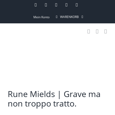
Skip
Instagram
Pinterest
Facebook
YouTube
Email
to
WARENKORB
Mein Konto
content
Rune Mields | Grave ma
non troppo tratto.