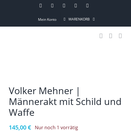
Skip
Instagram
Pinterest
Facebook
YouTube
Email
to
WARENKORB
Mein Konto
content
Volker Mehner |
Männerakt mit Schild und
Waffe
145,00
€
Nur noch 1 vorrätig