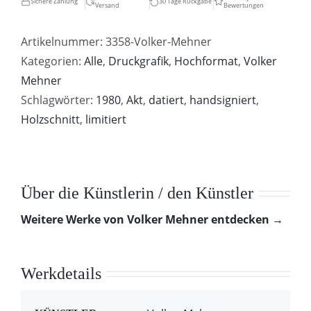
Sichere Zahlung
30 Tage Rückgabe
Versand
Bewertungen
und
Waffe
Artikelnummer:
3358-Volker-Mehner
Menge
Kategorien:
Alle
,
Druckgrafik
,
Hochformat
,
Volker
Mehner
Schlagwörter:
1980
,
Akt
,
datiert
,
handsigniert
,
Holzschnitt
,
limitiert
Über die Künstlerin / den Künstler
Weitere Werke von Volker Mehner entdecken →
Werkdetails