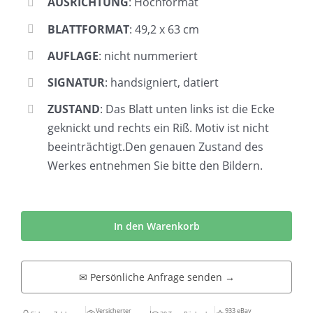
AUSRICHTUNG
: Hochformat
BLATTFORMAT
: 49,2 x 63 cm
AUFLAGE
: nicht nummeriert
SIGNATUR
: handsigniert, datiert
ZUSTAND
: Das Blatt unten links ist die Ecke
geknickt und rechts ein Riß. Motiv ist nicht
beeinträchtigt.Den genauen Zustand des
Werkes entnehmen Sie bitte den Bildern.
Volker
Mehner
In den Warenkorb
|
Männerakt
✉ Persönliche Anfrage senden →
mit
Schild
Versicherter
933 eBay