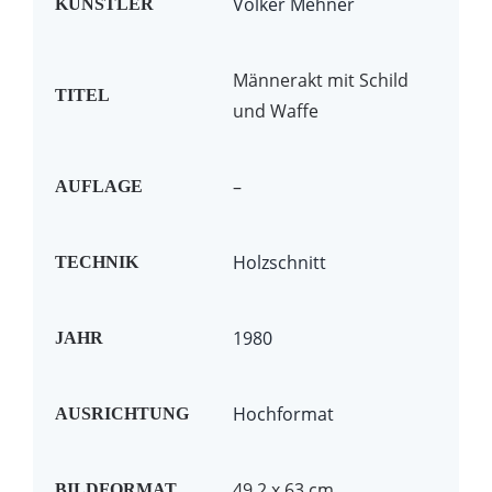
Volker Mehner
KÜNSTLER
Männerakt mit Schild
TITEL
und Waffe
–
AUFLAGE
Holzschnitt
TECHNIK
1980
JAHR
Hochformat
AUSRICHTUNG
49.2 x 63 cm
BILDFORMAT