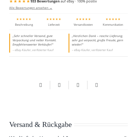
★★★★★
933 Bewertungen
auf eBay · 100% positiv
Alle Bewertungen ansehen →
★★★★★
★★★★★
★★★★★
★★★★★
Beschreibung
Lieferzeit
Versandkosten
Kommunikation
„Sehr schneller Versand, gute
„Herzlichen Dank – rasche Lieferung,
Verpackung und netter Kontakt.
sehr gut verpackt, große Freude, gern
Empfehlenswerter Verkäufer!"
wieder!"
– eBay-Käufer, verifizierter Kauf
– eBay-Käufer, verifizierter Kauf
Versand & Rückgabe