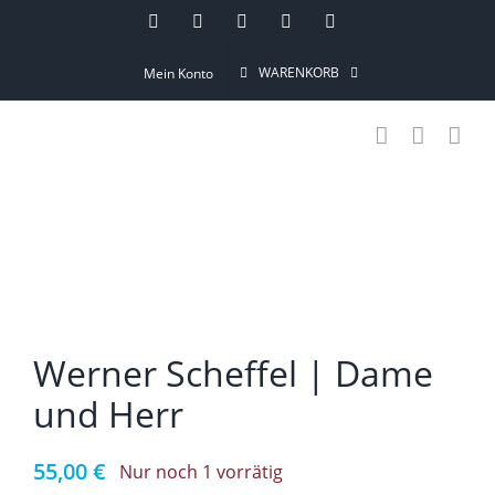
Skip
Instagram
Pinterest
Facebook
YouTube
Email
to
WARENKORB
Mein Konto
content
Werner Scheffel | Dame
und Herr
55,00
€
Nur noch 1 vorrätig