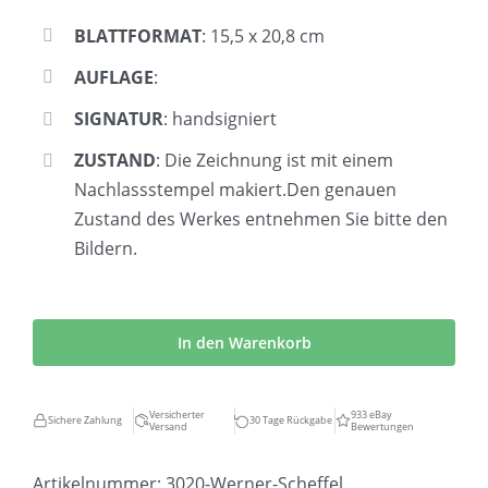
BLATTFORMAT
: 15,5 x 20,8 cm
AUFLAGE
:
SIGNATUR
: handsigniert
ZUSTAND
: Die Zeichnung ist mit einem
Nachlassstempel makiert.Den genauen
Zustand des Werkes entnehmen Sie bitte den
Bildern.
Werner
Scheffel
In den Warenkorb
|
Dame
Versicherter
933 eBay
Sichere Zahlung
30 Tage Rückgabe
Versand
Bewertungen
und
Herr
Artikelnummer:
3020-Werner-Scheffel