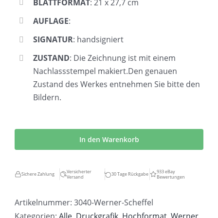
BLATTFORMAT
: 21 x 27,7 cm
AUFLAGE
:
SIGNATUR
: handsigniert
ZUSTAND
: Die Zeichnung ist mit einem
Nachlassstempel makiert.Den genauen
Zustand des Werkes entnehmen Sie bitte den
Bildern.
Werner
Scheffel
In den Warenkorb
|
Mann
Versicherter
933 eBay
Sichere Zahlung
30 Tage Rückgabe
Versand
Bewertungen
sitzend
Menge
Artikelnummer:
3040-Werner-Scheffel
Kategorien:
Alle
,
Druckgrafik
,
Hochformat
,
Werner