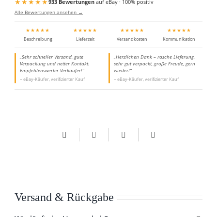
★★★★★
933 Bewertungen
auf eBay · 100% positiv
Alle Bewertungen ansehen →
★★★★★
★★★★★
★★★★★
★★★★★
Beschreibung
Lieferzeit
Versandkosten
Kommunikation
„Sehr schneller Versand, gute
„Herzlichen Dank – rasche Lieferung,
Verpackung und netter Kontakt.
sehr gut verpackt, große Freude, gern
Empfehlenswerter Verkäufer!"
wieder!"
– eBay-Käufer, verifizierter Kauf
– eBay-Käufer, verifizierter Kauf
Versand & Rückgabe