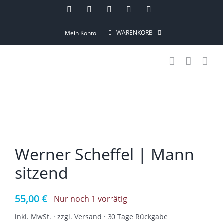
Skip
Instagram
Pinterest
Facebook
YouTube
Email
to
WARENKORB
Mein Konto
content
Werner Scheffel | Mann
sitzend
55,00
€
Nur noch 1 vorrätig
inkl. MwSt. · zzgl. Versand · 30 Tage Rückgabe