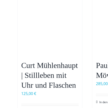
Curt Mühlenhaupt
Pau
| Stillleben mit
Mö
Uhr und Flaschen
285,0
125,00
€
In de