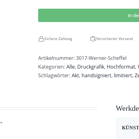
Werner
Scheffel
In d
|
Zwei
Sichere Zahlung
Versicherter Versand
Akte
Menge
Artikelnummer:
3017-Werner-Scheffel
Kategorien:
Alle
,
Druckgrafik
,
Hochformat
,
Schlagwörter:
Akt
,
handsigniert
,
limitiert
,
Z
Werkdet
 →
KÜNS