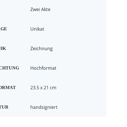
Zwei Akte
Unikat
AGE
Zeichnung
IK
Hochformat
ICHTUNG
23.5 x 21 cm
FORMAT
handsigniert
TUR