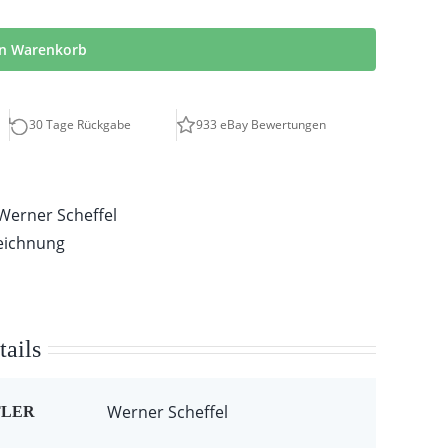
en Warenkorb
30 Tage Rückgabe
933 eBay Bewertungen
Werner Scheffel
eichnung
ails
Werner Scheffel
TLER