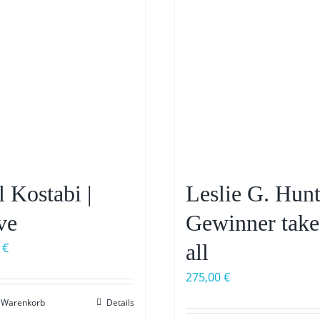
l Kostabi |
Leslie G. Hunt
ve
Gewinner take
all
0
€
275,00
€
n Warenkorb
Details