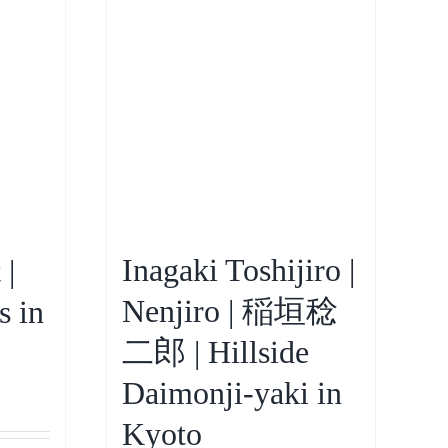
Inagaki Toshijiro |
 |
Nenjiro | 稲垣稔
s in
二郎 | Hillside
Daimonji-yaki in
Kyoto