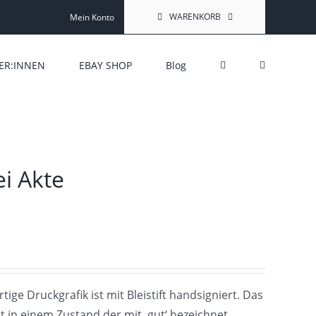
WARENKORB
Mein Konto
ER:INNEN
EBAY SHOP
Blog
i Akte
ige Druckgrafik ist mit Bleistift handsigniert. Das
ist in einem Zustand der mit ‚gut‘ bezeichnet