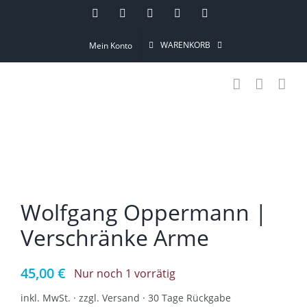
Skip
Instagram
Pinterest
Facebook
YouTube
Email
to
WARENKORB
Mein Konto
content
Wolfgang Oppermann |
Verschränke Arme
45,00
€
Nur noch 1 vorrätig
inkl. MwSt. · zzgl. Versand · 30 Tage Rückgabe