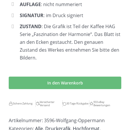
AUFLAGE
: nicht nummeriert
SIGNATUR
: im Druck signiert
ZUSTAND
: Die Grafik ist Teil der Kaffee HAG
Serie „Faszination der Harmonie“. Das Blatt ist
an den Ecken gestaucht. Den genauen
Zustand des Werkes entnehmen Sie bitte den
Bildern.
Wolfgang
Oppermann
In den Warenkorb
|
Verschränke
Versicherter
933 eBay
Sichere Zahlung
30 Tage Rückgabe
Versand
Bewertungen
Arme
Menge
Artikelnummer:
3596-Wolfgang-Oppermann
Kategorien:
Alle
,
Druckgrafik
,
Hochformat
,