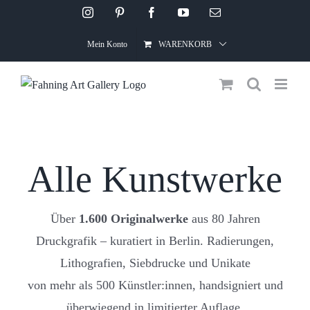
Skip
Instagram
Pinterest
Facebook
YouTube
Email
to
Mein Konto
WARENKORB
content
Alle Kunstwerke
Über
1.600 Originalwerke
aus 80 Jahren
Druckgrafik – kuratiert in Berlin. Radierungen,
Lithografien, Siebdrucke und Unikate
von mehr als 500 Künstler:innen, handsigniert und
überwiegend in limitierter Auflage.