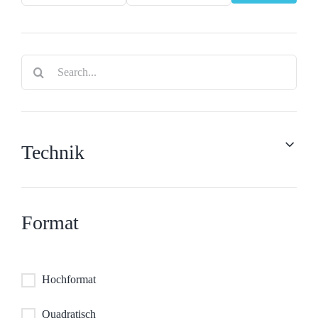
Preis
Preis
Search
for:
Technik
Format
Hochformat
Quadratisch