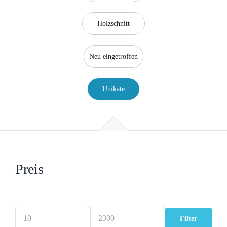
Holzschnitt
Neu eingetroffen
Unikate
Preis
Filter
Min.
Max.