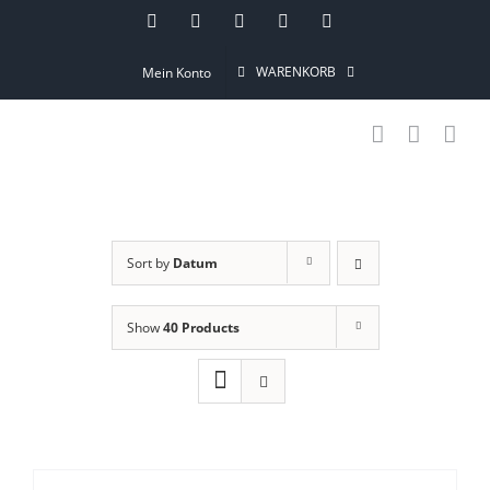
Skip
Instagram
Pinterest
Facebook
YouTube
Email
to
WARENKORB
Mein Konto
content
Sort by
Datum
Show
40 Products