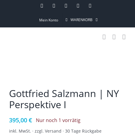
Skip
Instagram
Pinterest
Facebook
YouTube
Email
to
WARENKORB
Mein Konto
content
Gottfried Salzmann | NY
Perspektive I
395,00
€
Nur noch 1 vorrätig
inkl. MwSt. · zzgl. Versand · 30 Tage Rückgabe