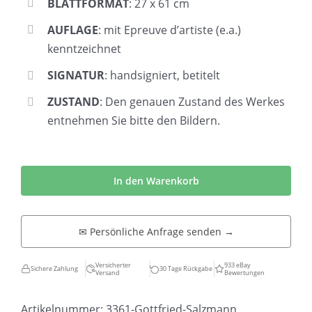
BLATTFORMAT
: 27 x 61 cm
AUFLAGE
: mit Epreuve d’artiste (e.a.)
kenntzeichnet
SIGNATUR
: handsigniert, betitelt
ZUSTAND
: Den genauen Zustand des Werkes
entnehmen Sie bitte den Bildern.
Gottfried
Salzmann
In den Warenkorb
|
NY
✉ Persönliche Anfrage senden →
Perspektive
I
Versicherter
933 eBay
Sichere Zahlung
30 Tage Rückgabe
Versand
Bewertungen
Menge
Artikelnummer:
3361-Gottfried-Salzmann