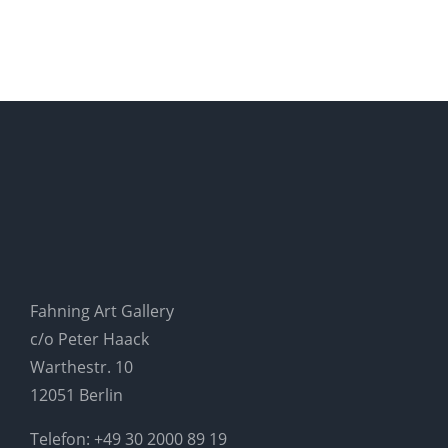
Fahning Art Gallery
c/o Peter Haack
Warthestr. 10
12051 Berlin
Telefon:
+49 30 2000 89 19