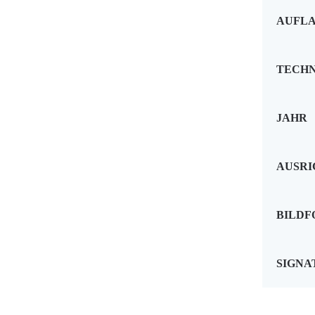
AUFL
TECHN
JAHR
AUSR
BILD
SIGNA