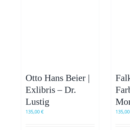
Otto Hans Beier |
Fal
Exlibris – Dr.
Far
Lustig
Mon
135,00
€
135,0