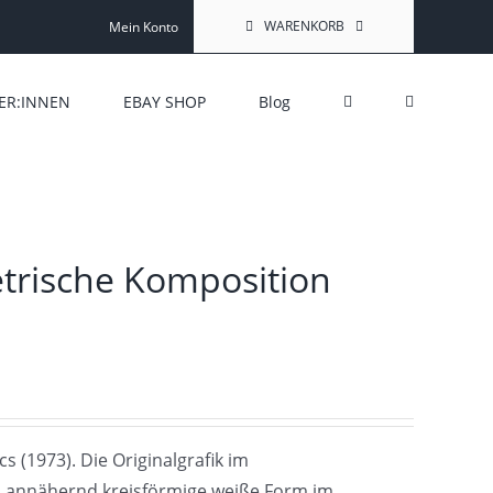
WARENKORB
Mein Konto
ER:INNEN
EBAY SHOP
Blog
etrische Komposition
 (1973). Die Originalgrafik im
e, annähernd kreisförmige weiße Form im