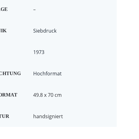
–
AGE
Siebdruck
IK
1973
Hochformat
ICHTUNG
49.8 x 70 cm
FORMAT
handsigniert
TUR