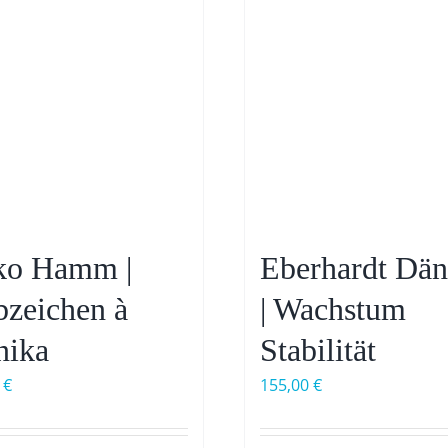
ko Hamm |
Eberhardt Dän
bzeichen à
| Wachstum
ika
Stabilität
0
€
155,00
€