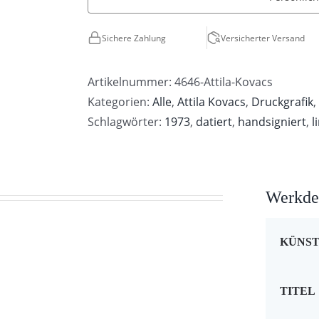
Komposition
Menge
Sichere Zahlung
Versicherter Versand
Artikelnummer:
4646-Attila-Kovacs
Kategorien:
Alle
,
Attila Kovacs
,
Druckgrafik
Schlagwörter:
1973
,
datiert
,
handsigniert
,
l
Werkdet
KÜNS
TITEL