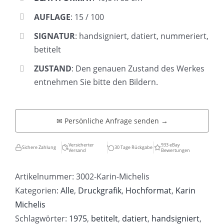
AUFLAGE
: 15 / 100
SIGNATUR
: handsigniert, datiert, nummeriert,
betitelt
ZUSTAND
: Den genauen Zustand des Werkes
entnehmen Sie bitte den Bildern.
✉ Persönliche Anfrage senden →
Versicherter
933 eBay
Sichere Zahlung
30 Tage Rückgabe
Versand
Bewertungen
Artikelnummer:
3002-Karin-Michelis
Kategorien:
Alle
,
Druckgrafik
,
Hochformat
,
Karin
Michelis
Schlagwörter:
1975
,
betitelt
,
datiert
,
handsigniert
,