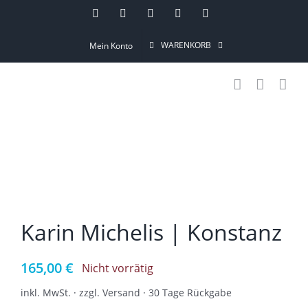
Skip
Instagram
Pinterest
Facebook
YouTube
Email
to
WARENKORB
Mein Konto
content
Karin Michelis | Konstanz
165,00
€
Nicht vorrätig
inkl. MwSt. · zzgl. Versand · 30 Tage Rückgabe