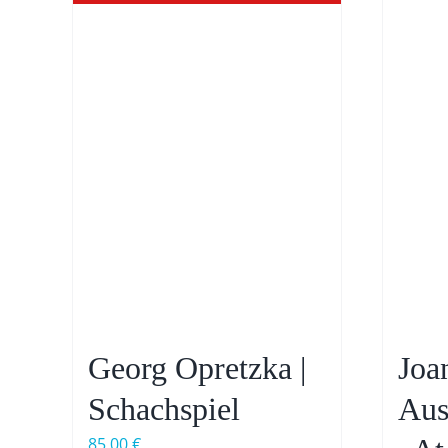
Georg Opretzka |
Joa
Schachspiel
Aus
85,00
€