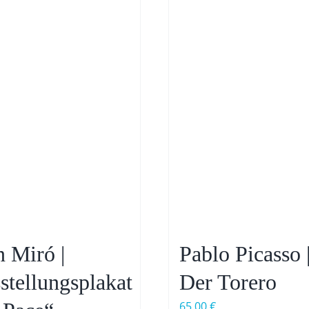
n Miró |
Pablo Picasso 
stellungsplakat
Der Torero
65,00
€