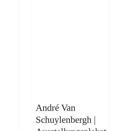
|
André Van
Schuylenbergh |