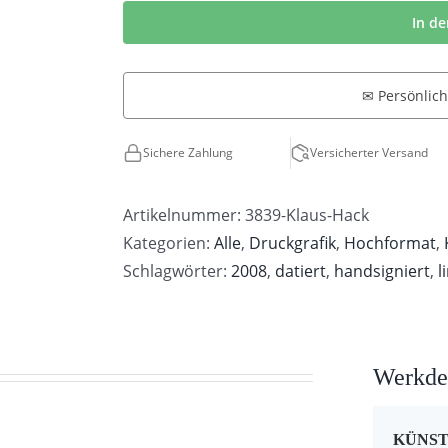
Hack
In d
|
Abstrakte
✉ Persönlic
Frauenfigur
Menge
Sichere Zahlung
Versicherter Versand
Artikelnummer:
3839-Klaus-Hack
Kategorien:
Alle
,
Druckgrafik
,
Hochformat
,
Schlagwörter:
2008
,
datiert
,
handsigniert
,
l
Werkdet
KÜNS