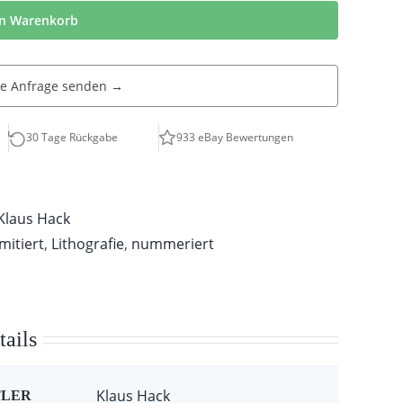
en Warenkorb
he Anfrage senden →
30 Tage Rückgabe
933 eBay Bewertungen
Klaus Hack
imitiert
,
Lithografie
,
nummeriert
ails
Klaus Hack
TLER