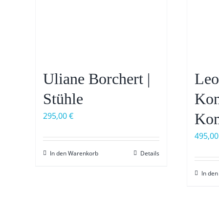
Uliane Borchert |
Leo
Stühle
Kon
Kom
295,00
€
495,0
In den Warenkorb
Details
In de