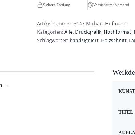
Sichere Zahlung
Versicherter Versand
Artikelnummer:
3147-Michael-Hofmann
Kategorien:
Alle
,
Druckgrafik
,
Hochformat
,
Schlagwörter:
handsigniert
,
Holzschnitt
,
La
Werkdet
en →
KÜNS
TITEL
AUFL